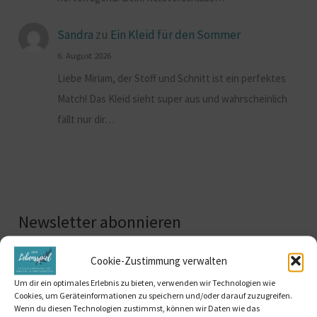
Sandra
zu
Ein Kleid für den Sommer
6. August 2026
Liebe Miriam, der Stoff und Schnitt ist ein perfektes
Match! Das Kleid sieht super aus und wahrscheinlich
fällt nur dir…
Newsletter abonnieren
Cookie-Zustimmung verwalten
Vorname
Um dir ein optimales Erlebnis zu bieten, verwenden wir Technologien wie
Cookies, um Geräteinformationen zu speichern und/oder darauf zuzugreifen.
Wenn du diesen Technologien zustimmst, können wir Daten wie das