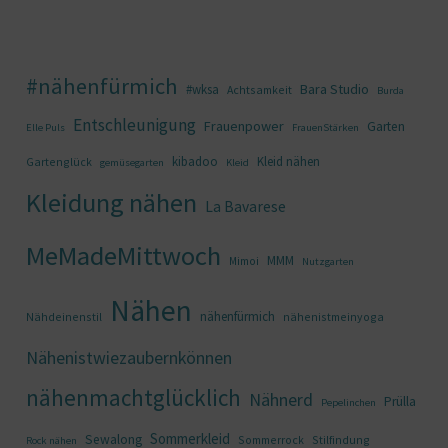
#nähenfürmich
Bara Studio
#wksa
Achtsamkeit
Burda
Entschleunigung
Frauenpower
Garten
Elle Puls
FrauenStärken
kibadoo
Kleid nähen
Gartenglück
gemüsegarten
Kleid
Kleidung nähen
La Bavarese
MeMadeMittwoch
MMM
Mimoi
Nutzgarten
Nähen
nähenfürmich
Nähdeinenstil
nähenistmeinyoga
Nähenistwiezaubernkönnen
nähenmachtglücklich
Nähnerd
Prülla
Pepelinchen
Sommerkleid
Sewalong
Sommerrock
Stilfindung
Rock nähen