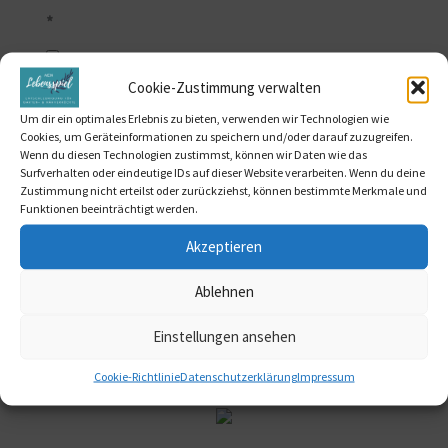
*
Cookie-Zustimmung verwalten
Ja, ich stimme der Speicherung und Verarbeitung meiner
Daten durch mein-lebensspiel.de zu, damit ich nie mehr
Um dir ein optimales Erlebnis zu bieten, verwenden wir Technologien wie
relevante Informationen, News, Stories und Angebote von
Cookies, um Geräteinformationen zu speichern und/oder darauf zuzugreifen.
Wenn du diesen Technologien zustimmst, können wir Daten wie das
mein-lebensspiel.de verpasse.
Surfverhalten oder eindeutige IDs auf dieser Website verarbeiten. Wenn du deine
Zustimmung nicht erteilst oder zurückziehst, können bestimmte Merkmale und
Funktionen beeinträchtigt werden.
Informationen zum Datenschutz und zur
Akzeptieren
Speicherung Deiner Daten findest Du in der
Ablehnen
Datenschutzerklärung
.
Einstellungen ansehen
Ich möchte mich zum Newsletter anmelden
Cookie-Richtlinie
Datenschutzerklärung
Impressum