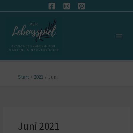
Zum
S
Inhalt
u
springen
c
h
e
n
Start
2021
Juni
Juni 2021