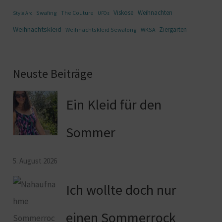
Viskose
Weihnachten
Swafing
The Couture
Style Arc
UFOs
Weihnachtskleid
Ziergarten
Weihnachtskleid Sewalong
WKSA
Neuste Beiträge
Ein Kleid für den
Sommer
5. August 2026
Ich wollte doch nur
einen Sommerrock