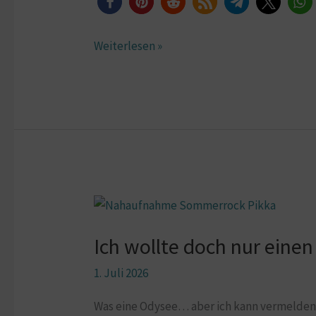
Weiterlesen »
Ich
wollte
Ich wollte doch nur ein
doch
nur
1. Juli 2026
einen
Sommerrock
Was eine Odysee… aber ich kann vermelden: 