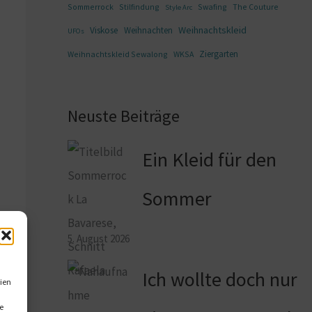
Sommerrock
Stilfindung
Swafing
The Couture
Style Arc
Weihnachtskleid
Viskose
Weihnachten
UFOs
Ziergarten
Weihnachtskleid Sewalong
WKSA
Neuste Beiträge
Ein Kleid für den
Sommer
5. August 2026
Ich wollte doch nur
ien
e