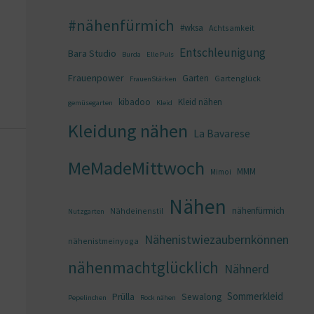
#nähenfürmich
#wksa
Achtsamkeit
Entschleunigung
Bara Studio
Burda
Elle Puls
Frauenpower
Garten
Gartenglück
FrauenStärken
kibadoo
Kleid nähen
gemüsegarten
Kleid
Kleidung nähen
La Bavarese
MeMadeMittwoch
MMM
Mimoi
Nähen
nähenfürmich
Nähdeinenstil
Nutzgarten
Nähenistwiezaubernkönnen
nähenistmeinyoga
nähenmachtglücklich
Nähnerd
Sommerkleid
Prülla
Sewalong
Pepelinchen
Rock nähen