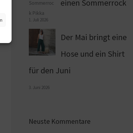
einen Sommerrock
1. Juli 2026
en
Der Mai bringt eine
Hose und ein Shirt
für den Juni
3. Juni 2026
Neuste Kommentare