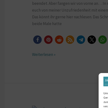
beendet. Aber fangen wir von vorne an… I
euch von meiner Unzufriedenheit mit eine
Das könnt ihr gerne hier nachlesen. Das Sc
beide Male hatte
Weiterlesen »
Um 
Ger
zus
ver