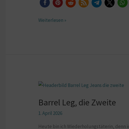
Weiterlesen »
Barrel
Leg,
Barrel Leg, die Zweite
die
Zweite
1. April 2026
Heute bin ich Wiederholungstäterin, denn i