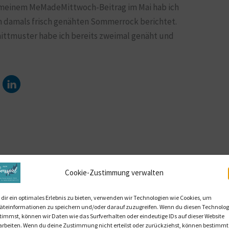
n meinem MeMadeMittwoch-Beitrag im Mai hab ich
m damals frisch genähten Sommerrock berichtet.
hnittmuster habe ich bereits zweimal genäht und
Cookie-Zustimmung verwalten
dir ein optimales Erlebnis zu bieten, verwenden wir Technologien wie Cookies, um
äteinformationen zu speichern und/oder darauf zuzugreifen. Wenn du diesen Technolog
timmst, können wir Daten wie das Surfverhalten oder eindeutige IDs auf dieser Website
arbeiten. Wenn du deine Zustimmung nicht erteilst oder zurückziehst, können bestimmt