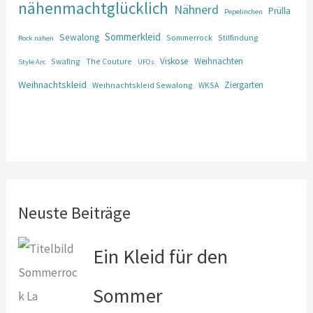
nähenmachtglücklich
Nähnerd
Prülla
Pepelinchen
Sommerkleid
Sewalong
Sommerrock
Stilfindung
Rock nähen
Viskose
Weihnachten
Swafing
The Couture
Style Arc
UFOs
Weihnachtskleid
Ziergarten
Weihnachtskleid Sewalong
WKSA
Neuste Beiträge
Ein Kleid für den
Sommer