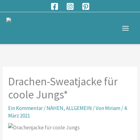
Zum
S
Inhalt
u
springen
c
h
e
n
Drachen-Sweatjacke für
coole Jungs*
Ein Kommentar
/
NÄHEN
,
ALLGEMEIN
/ Von
Miriam
/
4.
März 2021