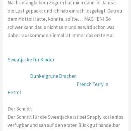
Nach anfänglichem Zögern hat mich dann im Januar
die Lust gepackt und ich hab einfach losgelegt. Getreu
dem Motto: Hätte, könnte, sollte…. MACHEN! So
schwer kann das ja nicht sein und es wird schon was
dabei rauskommen. Einmal ist immer das erste Mal.
Genäht habe ich nach diesem Schnitt von Snaply:
Sweatjacke für Kinder
Vernäht wurde dieser French Terry von Stoffe-
Hemmers:
Dunkelgrüne Drachen
sowie schwarzer
Bündchenstoff und ergänzender
French Terry in
Petrol
.
Der Schnitt
Der Schnitt für die Sweatjacke ist bei Snaply kostenlos
verfügbar und sah auf den ersten Blick gut händelbar