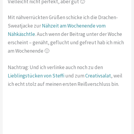
Vielleicht nicht perfekt, aber gut 🙂
Mit nähverrückten Grüßen schicke ich die Drachen-
Sweatjacke zur
Nähzeit am Wochenende vom
Nähkäschtle
. Auch wenn der Beitrag unter der Woche
erscheint – genäht, geflucht und gefreut hab ich mich
am Wochenende 🙂
Nachtrag: Und ich verlinke auch noch zu den
Lieblingstücken von Steffi
und zum
Creativsalat
, weil
ich echt stolz auf meinen ersten Reißverschluss bin.
*Kennzeichnung als Werbung, da im Beitrag auf
kostenpflichtige Angebote verlinkt wird. Ich erhalte
jedoch keine Gegenleistung für die Nennung und
Verlinkung.