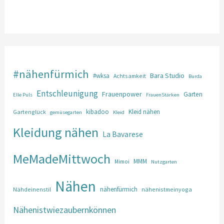
#nähenfürmich
Bara Studio
#wksa
Achtsamkeit
Burda
Entschleunigung
Frauenpower
Garten
Elle Puls
FrauenStärken
kibadoo
Kleid nähen
Gartenglück
gemüsegarten
Kleid
Kleidung nähen
La Bavarese
MeMadeMittwoch
MMM
Mimoi
Nutzgarten
Nähen
nähenfürmich
Nähdeinenstil
nähenistmeinyoga
Nähenistwiezaubernkönnen