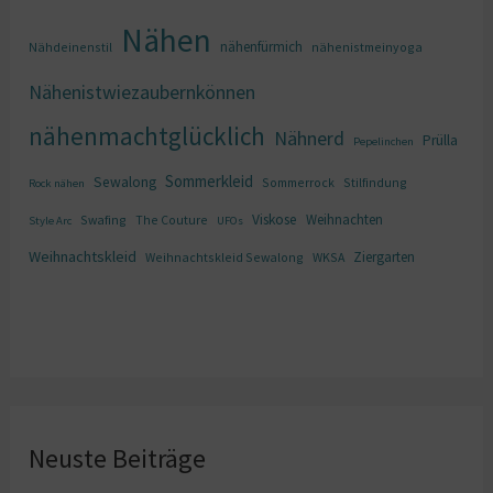
Nähen
nähenfürmich
Nähdeinenstil
nähenistmeinyoga
Nähenistwiezaubernkönnen
nähenmachtglücklich
Nähnerd
Prülla
Pepelinchen
Sommerkleid
Sewalong
Sommerrock
Stilfindung
Rock nähen
Viskose
Weihnachten
Swafing
The Couture
Style Arc
UFOs
Weihnachtskleid
Ziergarten
Weihnachtskleid Sewalong
WKSA
Neuste Beiträge