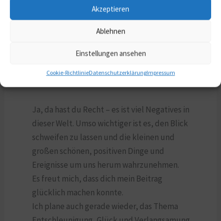
Deswegen schaue ich auch keine Nachrichten
Akzeptieren
mehr.
Ablehnen
Antworten
Einstellungen ansehen
MIRIAM
Cookie-Richtlinie
Datenschutzerklärung
Impressum
1. AUGUST 2024 UM 11:59 A.M. UHR
Ja, da hast du Recht – es ist viel Negatives in
dieser Welt. Umso wichtiger ist es, den Blick
schweifen zu lassen und die kleinen und
großen schönen, positiven Dinge und
Ereignisse um uns herum wahrzunehmen.
Es freut mich, dass dich mein Beitrag
glücklich machen konnte.
Ich plane auch gerade wieder, das Thema
Entschleunigung, Glück und Verlangsamung