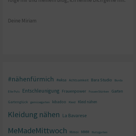
Deine Miriam
#nähenfürmich
Bara Studio
#wksa
Achtsamkeit
Burda
Entschleunigung
Frauenpower
Garten
Elle Puls
FrauenStärken
kibadoo
Kleid nähen
Gartenglück
gemüsegarten
Kleid
Kleidung nähen
La Bavarese
MeMadeMittwoch
MMM
Mimoi
Nutzgarten