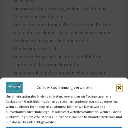
Beitrages!
Ein wirklich toller Eintrag. Vielen Dank für das
Teilen deiner Gedanken.
Für mich ist eine Runde Waldbaden und Kräuter
sammeln, aus denen ich mir dann einen schönen
Tee koche auch ganz weit oben auf der
Glücksmomente-Liste.
Genau wie Morgens eine Runde im Wald zu
Laufen und dabei von den ersten
Sonnenstrahlen, die durch die Blätterdächer
scheinen, angestrahlt zu werden.
Cookie-Zustimmung verwalten
Ein nettes Lächeln von einer fremden Person
oder Zeuge von einem liebevollen Miteinander
Um dir ein optimales Erlebnis zu bieten, verwenden wir Technologien wie
Cookies, um Geräteinformationen zu speichern und/oder darauf zuzugreifen.
zu sein.
Wenn du diesen Technologien zustimmst, können wir Daten wie das
Es gibt so viel schönes, wenn man neben der
Surfverhalten oder eindeutige IDs auf dieser Website verarbeiten. Wenn du deine
Zustimmung nicht erteilst oder zurückziehst, können bestimmte Merkmale und
Negativität noch Platz in seinem Kopf dafür hat. -
Funktionen beeinträchtigt werden.