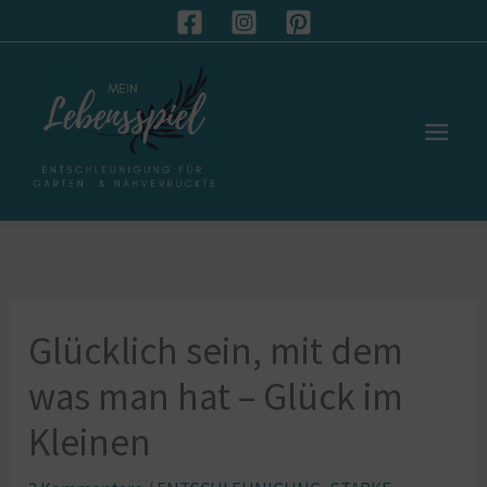
Zum
S
Inhalt
u
springen
c
h
e
n
Glücklich sein, mit dem
was man hat – Glück im
Kleinen