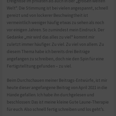
Ereignisse im privaten als auch in der „großen weiten
Welt“. Die Stimmung ist bei vielen angespannt, schnell
gereizt und von lockerer Beschwingtheit ist
vermeintlich weniger häufig etwas zu sehen als noch
vor einigen Jahren. So zumindest mein Eindruck. Der
Gedanke „mir wird das alles zu viel“ kommt mir
zuletzt immer häufiger. Zu viel. Zu viel von allem. Zu
diesem Thema habe ich bereits drei Beiträge
angefangen zu schreiben, doch nie den Spin für eine
Fertigstelltung gefunden – zu viel.
Beim Durchschauen meiner Beitrags-Entwürfe, ist mir
heute dieser angefangene Beitrag von April 2021 in die
Hände gefallen. Ich habe ihn durchgelesen und
beschlossen: Das ist meine kleine Gute Laune-Therapie
für euch. Also schnell fertig schreiben und los geht’s.