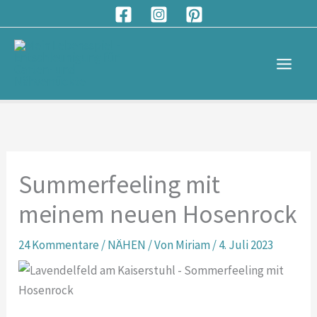
Zum
S
Inhalt
u
springen
c
h
e
n
Summerfeeling mit
meinem neuen Hosenrock
24 Kommentare
/
NÄHEN
/ Von
Miriam
/
4. Juli 2023