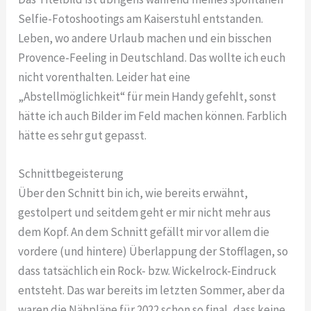
Selfie-Fotoshootings am Kaiserstuhl entstanden.
Leben, wo andere Urlaub machen und ein bisschen
Provence-Feeling in Deutschland. Das wollte ich euch
nicht vorenthalten. Leider hat eine
„Abstellmöglichkeit“ für mein Handy gefehlt, sonst
hätte ich auch Bilder im Feld machen können. Farblich
hätte es sehr gut gepasst.
Schnittbegeisterung
Über den Schnitt bin ich, wie bereits erwähnt,
gestolpert und seitdem geht er mir nicht mehr aus
dem Kopf. An dem Schnitt gefällt mir vor allem die
vordere (und hintere) Überlappung der Stofflagen, so
dass tatsächlich ein Rock- bzw. Wickelrock-Eindruck
entsteht. Das war bereits im letzten Sommer, aber da
waren die Nähpläne für 2022 schon so final, dass keine