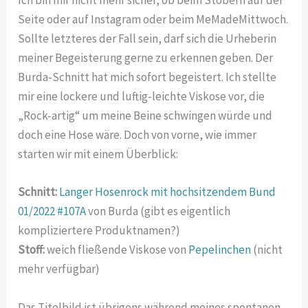
Ich bin mir nicht mehr sicher, ob beim Stöbern auf der
Seite oder auf Instagram oder beim MeMadeMittwoch.
Sollte letzteres der Fall sein, darf sich die Urheberin
meiner Begeisterung gerne zu erkennen geben. Der
Burda-Schnitt hat mich sofort begeistert. Ich stellte
mir eine lockere und luftig-leichte Viskose vor, die
„Rock-artig“ um meine Beine schwingen würde und
doch eine Hose wäre. Doch von vorne, wie immer
starten wir mit einem Überblick:
Schnitt:
Langer Hosenrock mit hochsitzendem Bund
01/2022 #107A
von Burda (gibt es eigentlich
kompliziertere Produktnamen?)
Stoff:
weich fließende Viskose von
Pepelinchen
(nicht
mehr verfügbar)
Das Titelbild ist übrigens während meines spontanen