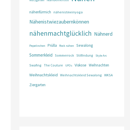
Nutzgarten
nähenfürmich
nähenistmeinyoga
Nähenistwiezaubernkönnen
nähenmachtglücklich
Nähnerd
Prülla
Sewalong
Pepelinchen
Rock nähen
Sommerkleid
Sommerrock
Stilfindung
Style Arc
Viskose
Weihnachten
Swafing
The Couture
UFOs
Weihnachtskleid
Weihnachtskleid Sewalong
WKSA
Ziergarten