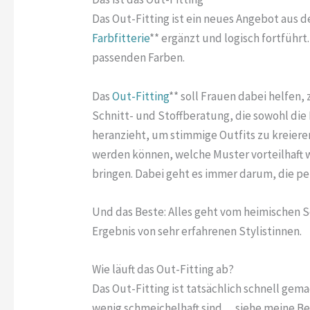
Das Out-Fitting ist ein neues Angebot aus d
Farbfitterie
** ergänzt und logisch fortführt
passenden Farben.
Das
Out-Fitting
** soll Frauen dabei helfen
Schnitt- und Stoffberatung, die sowohl die
heranzieht, um stimmige Outfits zu kreieren
werden können, welche Muster vorteilhaft 
bringen. Dabei geht es immer darum, die pe
Und das Beste: Alles geht vom heimischen S
Ergebnis von sehr erfahrenen Stylistinnen.
Wie läuft das Out-Fitting ab?
Das Out-Fitting ist tatsächlich schnell gema
wenig schmeichelhaft sind… siehe meine Be