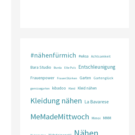
#nähenfürmich
#wksa
Achtsamkeit
Entschleunigung
Bara Studio
Burda
Elle Puls
Frauenpower
Garten
Gartenglück
FrauenStärken
kibadoo
Kleid nähen
gemüsegarten
Kleid
Kleidung nähen
La Bavarese
MeMadeMittwoch
MMM
Mimoi
Nähen
Nähdeinenstil