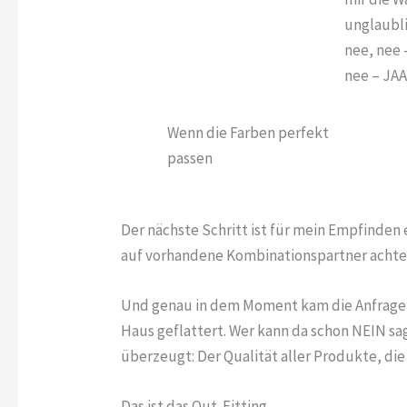
unglaubli
nee, nee 
nee – JA
Wenn die Farben perfekt
passen
Der nächste Schritt ist für mein Empfinden
auf vorhandene Kombinationspartner achte
Und genau in dem Moment kam die Anfrage, 
Haus geflattert. Wer kann da schon NEIN sag
überzeugt: Der Qualität aller Produkte, di
Das ist das Out-Fitting