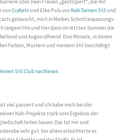
hkarriere über zwei Frauen „gestolpert“, die mir
e von
Crafteln
und Elke Puls von
Näh Deinen Stil
und
dcasts gelauscht, mich in Meikes Schnittanpassungs-
ach langem Hin und Her dann im letzten Sommer die
hellend und Augen öffnend. Drei Monate, in denen
enden Farben, Mustern und meinem Stil beschäftigt
einen Stil Club nachlesen.
ist viel passiert und ich habe mich bei der
einer Näh-Projekte stark vom Ergebnis der
liedschaft leiten lassen. Das tat mir und
rderobe sehr gut. Vor allem erleichterte es
ahl der Schnitte und der Stoffe. Es ist