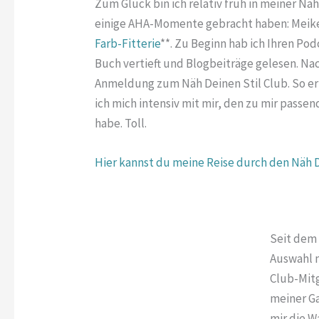
Zum Glück bin ich relativ früh in meiner Nä
einige AHA-Momente gebracht haben: Meik
Farb-Fitterie
**. Zu Beginn hab ich Ihren Po
Buch vertieft und Blogbeiträge gelesen. N
Anmeldung zum Näh Deinen Stil Club. So er
ich mich intensiv mit mir, den zu mir pass
habe. Toll.
Hier kannst du meine Reise durch den Näh D
Seit dem 
Auswahl m
Club-Mitg
meiner Ga
mir die W