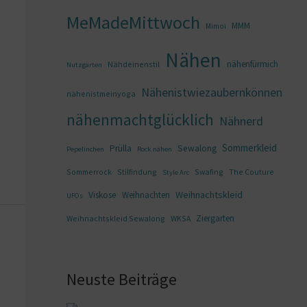
MeMadeMittwoch
MMM
Mimoi
Nähen
nähenfürmich
Nähdeinenstil
Nutzgarten
Nähenistwiezaubernkönnen
nähenistmeinyoga
nähenmachtglücklich
Nähnerd
Sommerkleid
Prülla
Sewalong
Pepelinchen
Rock nähen
Sommerrock
Stilfindung
Swafing
The Couture
Style Arc
Weihnachtskleid
Viskose
Weihnachten
UFOs
Ziergarten
Weihnachtskleid Sewalong
WKSA
Neuste Beiträge