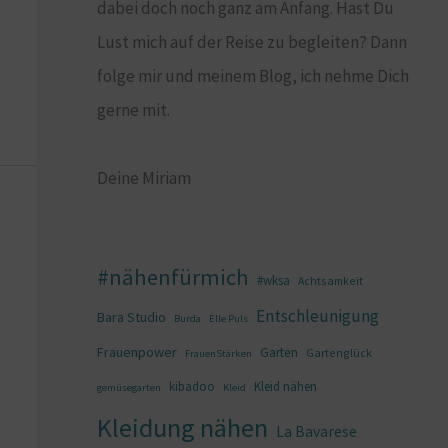
dabei doch noch ganz am Anfang. Hast Du
Lust mich auf der Reise zu begleiten? Dann
folge mir und meinem Blog, ich nehme Dich
gerne mit.
Deine Miriam
#nähenfürmich
#wksa
Achtsamkeit
Entschleunigung
Bara Studio
Burda
Elle Puls
Frauenpower
Garten
Gartenglück
FrauenStärken
kibadoo
Kleid nähen
gemüsegarten
Kleid
Kleidung nähen
La Bavarese