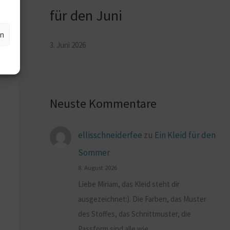
für den Juni
en
3. Juni 2026
Neuste Kommentare
ellisschneiderfee
zu
Ein Kleid für den
Sommer
8. August 2026
Liebe Miriam, das Kleid steht dir
ausgezeichnet:). Die Farben, das Muster
des Stoffes, das Schnittmuster, die
Passform sind alle wie…