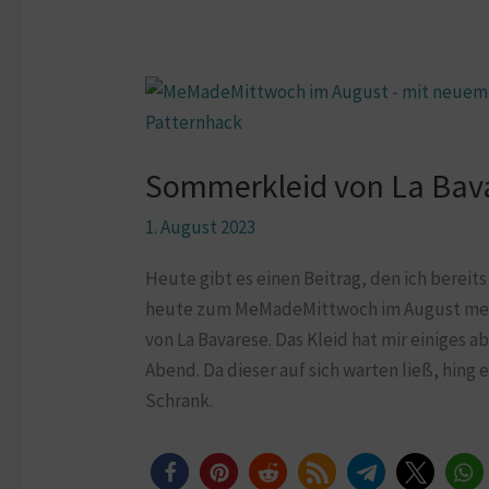
Sommerkleid
von
La
Sommerkleid von La Bava
Bavarese:
Pattern
1. August 2023
hack
Heute gibt es einen Beitrag, den ich bereit
heute zum MeMadeMittwoch im August mein
von La Bavarese. Das Kleid hat mir einiges 
Abend. Da dieser auf sich warten ließ, hing 
Schrank.