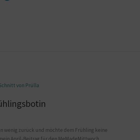
rühlingsbotin
in wenig zurück und möchte dem Frühling keine
 mein April-Beitrag für den MeMadeMittwoch