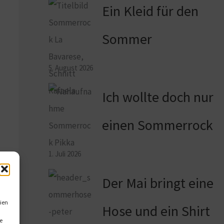
Ein Kleid für den
Sommer
5. August 2026
Ich wollte doch nur
einen Sommerrock
1. Juli 2026
Der Mai bringt eine
ien
Hose und ein Shirt
e