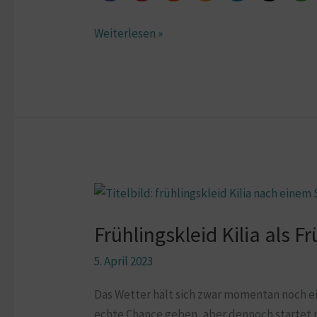
Weiterlesen »
Frühlingskleid
Kilia
Frühlingskleid Kilia als F
als
Frühlingsbotin
5. April 2023
Das Wetter hält sich zwar momentan noch e
echte Chance geben, aber dennoch startet