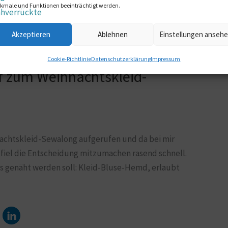
kmale und Funktionen beeinträchtigt werden.
Akzeptieren
Ablehnen
Einstellungen anseh
Cookie-Richtlinie
Datenschutzerklärung
Impressum
f zum Weihnachtskleid-
htskleid-Sewalong aufgerufen und da bei mir
, fiel die Entscheidung mitzumachen rasend schnell.
s genäht werden soll: Kleid-Bluse-Hemd, erlaubt