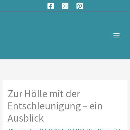
Zum
S
Inhalt
u
springen
c
h
e
n
Zur Hölle mit der
Entschleunigung – ein
Ausblick