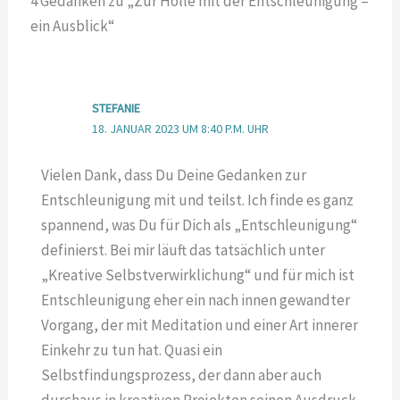
4 Gedanken zu „Zur Hölle mit der Entschleunigung –
ein Ausblick“
STEFANIE
18. JANUAR 2023 UM 8:40 P.M. UHR
Vielen Dank, dass Du Deine Gedanken zur
Entschleunigung mit und teilst. Ich finde es ganz
spannend, was Du für Dich als „Entschleunigung“
definierst. Bei mir läuft das tatsächlich unter
„Kreative Selbstverwirklichung“ und für mich ist
Entschleunigung eher ein nach innen gewandter
Vorgang, der mit Meditation und einer Art innerer
Einkehr zu tun hat. Quasi ein
Selbstfindungsprozess, der dann aber auch
durchaus in kreativen Projekten seinen Ausdruck