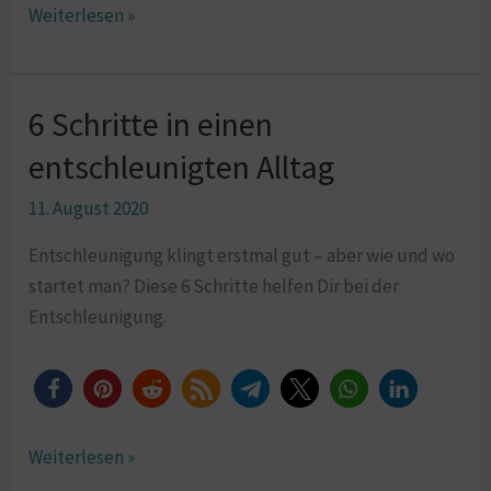
Weiterlesen »
6 Schritte in einen
6
Schritte
entschleunigten Alltag
in
11. August 2020
einen
entschleunigten
Entschleunigung klingt erstmal gut – aber wie und wo
Alltag
startet man? Diese 6 Schritte helfen Dir bei der
Entschleunigung.
Weiterlesen »