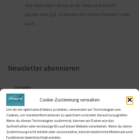
Das Kleid sieht toll aus an dir. Farbe und Schnitt
passen sehr gut. In diesem sehr heißen Sommer stelle
auch…
Newsletter abonnieren
Vorname
Cookie-Zustimmung verwalten
Um dir ein optimales Erlebnis zu bieten, verwenden wir Technologien wie
Cookies, um Geräteinformationen zu speichern und/oder darauf zuzugreifen.
E-Mail*
Wenn du diesen Technologien zustimmst, können wir Daten wie das
Surfverhalten oder eindeutige IDs auf dieser Website verarbeiten. Wenn du deine
Zustimmung nicht erteilst oder zurückziehst, können bestimmte Merkmale und
Funktionen beeinträchtigt werden.