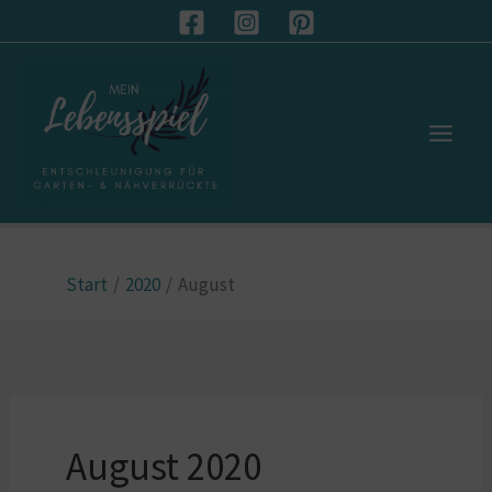
Zum
S
Inhalt
u
springen
c
h
e
n
Start
2020
August
August 2020