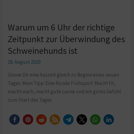
Warum um 6 Uhr der richtige
Warum
um
Zeitpunkt zur Überwindung des
6
Schweinehunds ist
Uhr
der
18. August 2020
richtige
Gönne Dir eine Auszeit gleich zu Beginn eines neuen
Zeitpunkt
Tages. Mein Tipp: Eine Runde Frühsport: Macht fit,
zur
macht wach, macht gute Laune und ein gutes Gefühl
Überwindung
zum Start des Tages.
des
Schweinehunds
ist