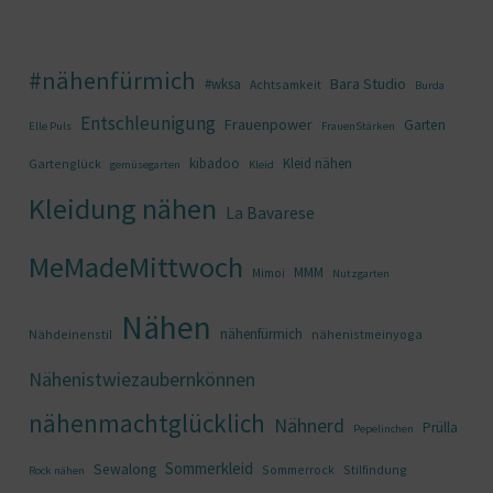
#nähenfürmich
Bara Studio
#wksa
Achtsamkeit
Burda
Entschleunigung
Frauenpower
Garten
Elle Puls
FrauenStärken
kibadoo
Kleid nähen
Gartenglück
gemüsegarten
Kleid
Kleidung nähen
La Bavarese
MeMadeMittwoch
MMM
Mimoi
Nutzgarten
Nähen
nähenfürmich
Nähdeinenstil
nähenistmeinyoga
Nähenistwiezaubernkönnen
nähenmachtglücklich
Nähnerd
Prülla
Pepelinchen
Sommerkleid
Sewalong
Sommerrock
Stilfindung
Rock nähen