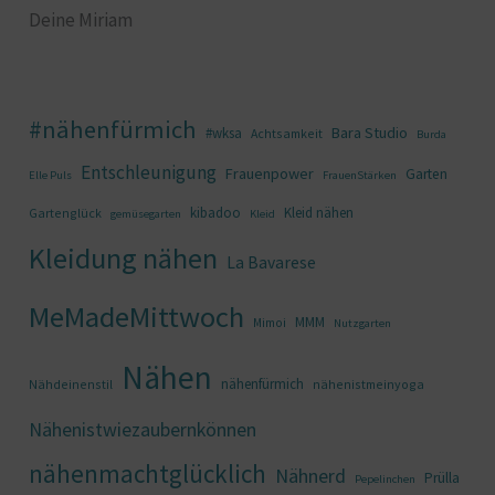
Deine Miriam
#nähenfürmich
Bara Studio
#wksa
Achtsamkeit
Burda
Entschleunigung
Frauenpower
Garten
Elle Puls
FrauenStärken
kibadoo
Kleid nähen
Gartenglück
gemüsegarten
Kleid
Kleidung nähen
La Bavarese
MeMadeMittwoch
MMM
Mimoi
Nutzgarten
Nähen
nähenfürmich
Nähdeinenstil
nähenistmeinyoga
Nähenistwiezaubernkönnen
nähenmachtglücklich
Nähnerd
Prülla
Pepelinchen