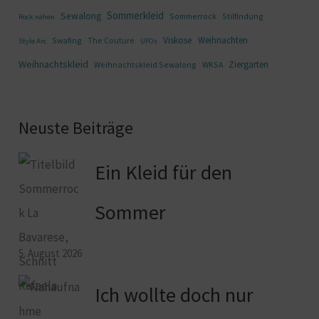
Sommerkleid
Sewalong
Sommerrock
Stilfindung
Rock nähen
Viskose
Weihnachten
Swafing
The Couture
Style Arc
UFOs
Weihnachtskleid
Ziergarten
Weihnachtskleid Sewalong
WKSA
Neuste Beiträge
Ein Kleid für den
Sommer
5. August 2026
Ich wollte doch nur