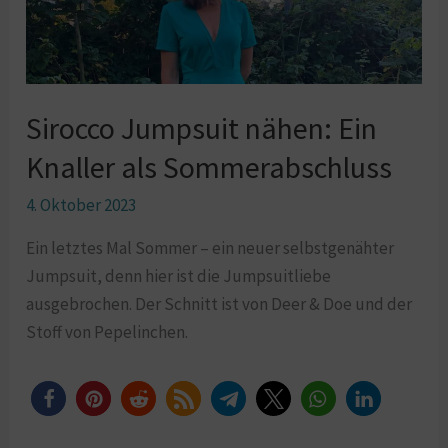
Knaller
als
Sommerabschluss
Sirocco Jumpsuit nähen: Ein
Knaller als Sommerabschluss
4. Oktober 2023
Ein letztes Mal Sommer – ein neuer selbstgenähter
Jumpsuit, denn hier ist die Jumpsuitliebe
ausgebrochen. Der Schnitt ist von Deer & Doe und der
Stoff von Pepelinchen.