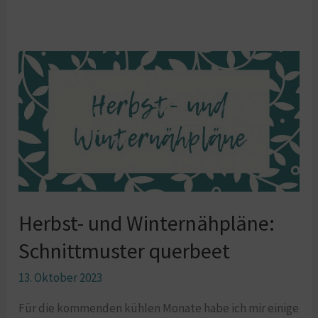
Herbst-
und
Winternähpläne:
Schnittmuster
querbeet
Herbst- und Winternähpläne:
Schnittmuster querbeet
13. Oktober 2023
Für die kommenden kühlen Monate habe ich mir einige