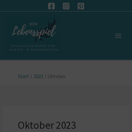
Zum
S
Inhalt
u
springen
c
h
e
n
Start
2023
Oktober
Oktober 2023