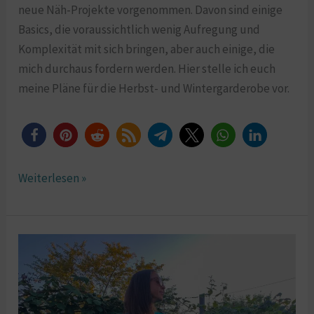
neue Näh-Projekte vorgenommen. Davon sind einige
Basics, die voraussichtlich wenig Aufregung und
Komplexität mit sich bringen, aber auch einige, die
mich durchaus fordern werden. Hier stelle ich euch
meine Pläne für die Herbst- und Wintergarderobe vor.
Weiterlesen »
Sirocco
Jumpsuit
nähen:
Ein