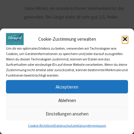
Liebe Miriam, ein wunderschönes Sommerkleid ist das
geworden. Die Länge steht dir sehr gut. LG, Heike
Cookie-Zustimmung verwalten
Um dir ein optimales Erlebnis zu bieten, verwenden wir Technologien wie
Cookies, um Geräteinformationen zu speichern und/oder darauf zuzugreifen.
Newsletter abonnieren
Wenn du diesen Technologien zustimmst, können wir Daten wie das
Surfverhalten oder eindeutige IDs auf dieser Website verarbeiten. Wenn du deine
Zustimmung nicht erteilst oder zurückziehst, können bestimmte Merkmale und
Funktionen beeinträchtigt werden.
Vorname
Akzeptieren
Ablehnen
E-Mail*
Einstellungen ansehen
Cookie-Richtlinie
Datenschutzerklärung
Impressum