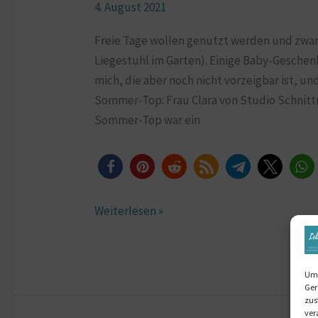
4. August 2021
Freie Tage wollen genutzt werden und zwa
Liegestuhl im Garten). Einige Baby-Geschenk
mich, die aber noch nicht vorzeigbar ist, u
Sommer-Top: Frau Clara von Studio Schnitt
Sommer-Top war ein
Weiterlesen »
Um 
Ger
zus
ver