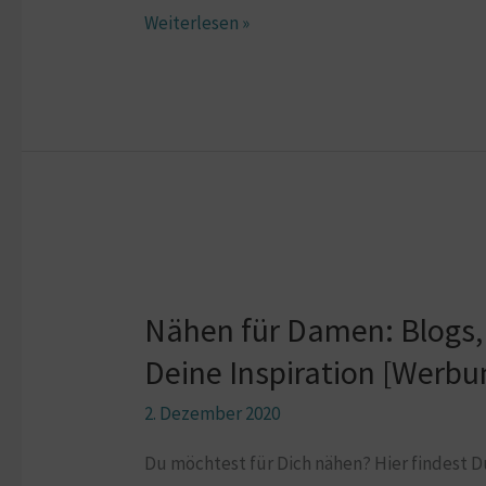
Weiterlesen »
Nähen
für
Nähen für Damen: Blogs,
Damen:
Blogs,
Deine Inspiration [Werbu
Podcasts
2. Dezember 2020
und
Shops
Du möchtest für Dich nähen? Hier findest D
für