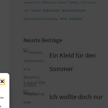
Sommerrock
Stilfindung
Swafing
The Couture
Style Arc
Weihnachtskleid
Viskose
Weihnachten
UFOs
Ziergarten
Weihnachtskleid Sewalong
WKSA
Neuste Beiträge
Ein Kleid für den
Sommer
5. August 2026
Ich wollte doch nur
ien
e