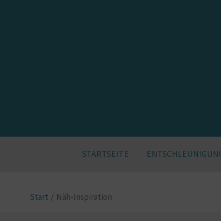
Zum
Inhalt
springen
STARTSEITE
ENTSCHLEUNIGUN
Start
Näh-Inspiration