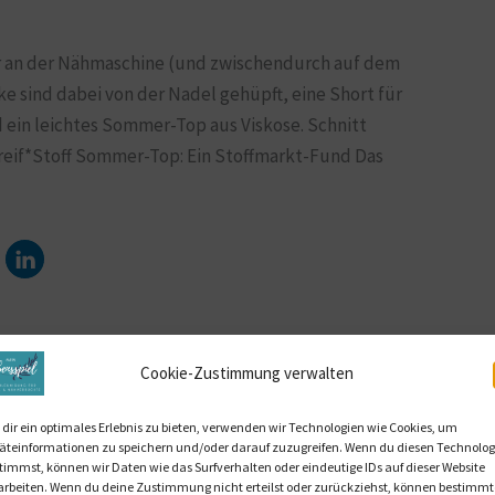
r an der Nähmaschine (und zwischendurch auf dem
e sind dabei von der Nadel gehüpft, eine Short für
nd ein leichtes Sommer-Top aus Viskose. Schnitt
reif*Stoff Sommer-Top: Ein Stoffmarkt-Fund Das
Cookie-Zustimmung verwalten
dir ein optimales Erlebnis zu bieten, verwenden wir Technologien wie Cookies, um
äteinformationen zu speichern und/oder darauf zuzugreifen. Wenn du diesen Technolog
timmst, können wir Daten wie das Surfverhalten oder eindeutige IDs auf dieser Website
arbeiten. Wenn du deine Zustimmung nicht erteilst oder zurückziehst, können bestimmt