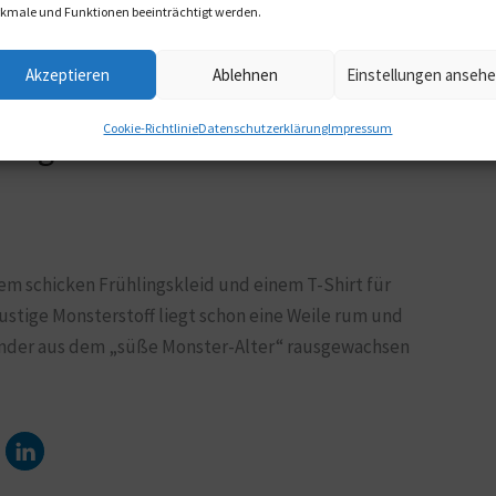
kmale und Funktionen beeinträchtigt werden.
Akzeptieren
Ablehnen
Einstellungen anseh
Cookie-Richtlinie
Datenschutzerklärung
Impressum
lingskleid und T-Shirt für die
inem schicken Frühlingskleid und einem T-Shirt für
lustige Monsterstoff liegt schon eine Weile rum und
Kinder aus dem „süße Monster-Alter“ rausgewachsen