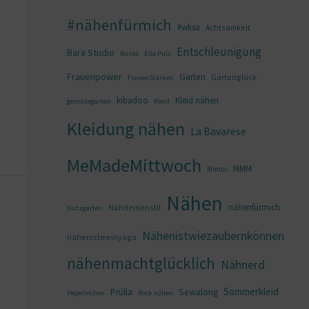
#nähenfürmich
#wksa
Achtsamkeit
Entschleunigung
Bara Studio
Burda
Elle Puls
Frauenpower
Garten
Gartenglück
FrauenStärken
kibadoo
Kleid nähen
gemüsegarten
Kleid
Kleidung nähen
La Bavarese
MeMadeMittwoch
MMM
Mimoi
Nähen
nähenfürmich
Nähdeinenstil
Nutzgarten
Nähenistwiezaubernkönnen
nähenistmeinyoga
nähenmachtglücklich
Nähnerd
Sommerkleid
Prülla
Sewalong
Pepelinchen
Rock nähen