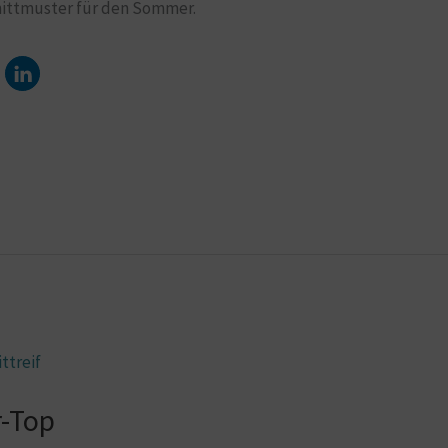
hnittmuster für den Sommer.
-Top