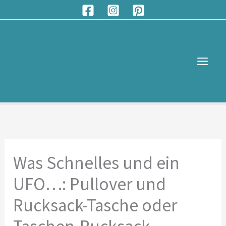
Zum
S
Inhalt
u
springen
c
h
e
n
Was Schnelles und ein
UFO…: Pullover und
Rucksack-Tasche oder