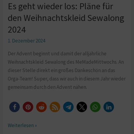
Es geht wieder los: Pläne für
los:
Pläne
den Weihnachtskleid Sewalong
für
2024
den
Weihnachtskleid
1. Dezember 2024
Sewalong
Der Advent beginnt und damit der alljährliche
2024
Weihnachtskleid Sewalong des MeMadeMittwochs. An
dieser Stelle direkt ein großes Dankeschön an das
Orga-Team! Super, dass wir auch in diesem Jahr wieder
gemeinsam durch den Advent nähen.
Weiterlesen »