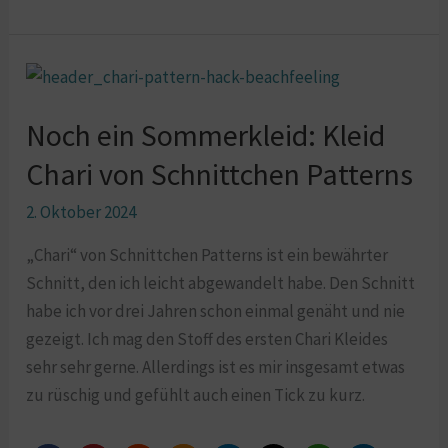
Noch
ein
Noch ein Sommerkleid: Kleid
Sommerkleid:
Kleid
Chari von Schnittchen Patterns
Chari
2. Oktober 2024
von
Schnittchen
„Chari“ von Schnittchen Patterns ist ein bewährter
Patterns
Schnitt, den ich leicht abgewandelt habe. Den Schnitt
habe ich vor drei Jahren schon einmal genäht und nie
gezeigt. Ich mag den Stoff des ersten Chari Kleides
sehr sehr gerne. Allerdings ist es mir insgesamt etwas
zu rüschig und gefühlt auch einen Tick zu kurz.