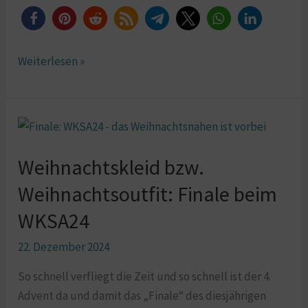
Weiterlesen »
Weihnachtskleid
bzw.
Weihnachtskleid bzw.
Weihnachtsoutfit:
Finale
Weihnachtsoutfit: Finale beim
beim
WKSA24
WKSA24
22. Dezember 2024
So schnell verfliegt die Zeit und so schnell ist der 4.
Advent da und damit das „Finale“ des diesjährigen