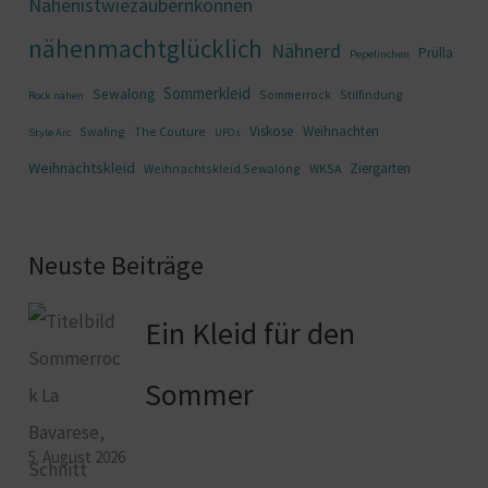
Nähenistwiezaubernkönnen
nähenmachtglücklich
Nähnerd
Prülla
Pepelinchen
Sommerkleid
Sewalong
Sommerrock
Stilfindung
Rock nähen
Viskose
Weihnachten
Swafing
The Couture
Style Arc
UFOs
Weihnachtskleid
Ziergarten
Weihnachtskleid Sewalong
WKSA
Neuste Beiträge
Ein Kleid für den
Sommer
5. August 2026