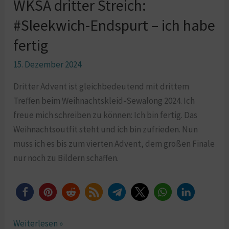
WKSA dritter Streich:
#Sleekwich-
Endspurt
#Sleekwich-Endspurt – ich habe
–
fertig
ich
habe
15. Dezember 2024
fertig
Dritter Advent ist gleichbedeutend mit drittem
Treffen beim Weihnachtskleid-Sewalong 2024. Ich
freue mich schreiben zu können: Ich bin fertig. Das
Weihnachtsoutfit steht und ich bin zufrieden. Nun
muss ich es bis zum vierten Advent, dem großen Finale
nur noch zu Bildern schaffen.
Weiterlesen »