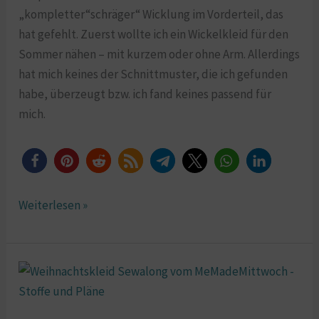
„kompletter“schräger“ Wicklung im Vorderteil, das
hat gefehlt. Zuerst wollte ich ein Wickelkleid für den
Sommer nähen – mit kurzem oder ohne Arm. Allerdings
hat mich keines der Schnittmuster, die ich gefunden
habe, überzeugt bzw. ich fand keines passend für
mich.
Weiterlesen »
Es
geht
wieder