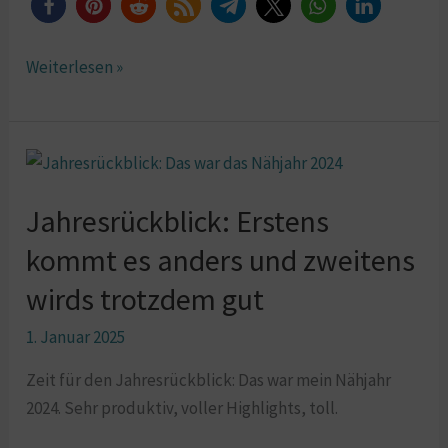
Weiterlesen »
Jahresrückblick:
Erstens
Jahresrückblick: Erstens
kommt
es
kommt es anders und zweitens
anders
wirds trotzdem gut
und
zweitens
1. Januar 2025
wirds
Zeit für den Jahresrückblick: Das war mein Nähjahr
trotzdem
2024. Sehr produktiv, voller Highlights, toll.
gut