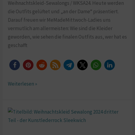
Weihnachtskleid-Sewalongs / WKSA24. Heute werden
die Outfits gelüftet und „an der Dame“ präsentiert.
Darauf freuen wir MeMadeMittwoch-Ladies uns
vermutlich am allermeisten: Wie sind die Kleider
geworden, wie sehen die finalen Outfits aus, wer hat es
geschafft
Weiterlesen »
WKSA
dritter
Streich: