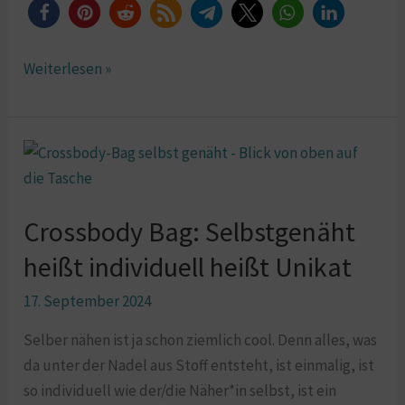
Weiterlesen »
Crossbody
Bag:
Selbstgenäht
Crossbody Bag: Selbstgenäht
heißt
individuell
heißt individuell heißt Unikat
heißt
17. September 2024
Unikat
Selber nähen ist ja schon ziemlich cool. Denn alles, was
da unter der Nadel aus Stoff entsteht, ist einmalig, ist
so individuell wie der/die Näher*in selbst, ist ein