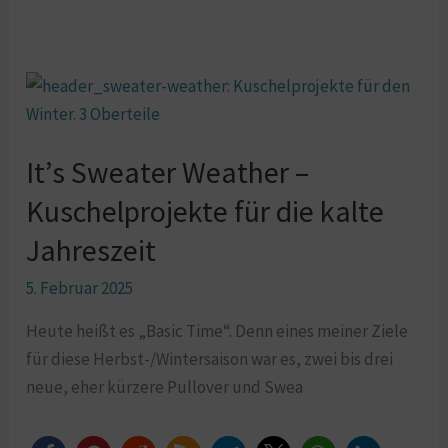
It’s
Sweater
Weather
It’s Sweater Weather –
–
Kuschelprojekte
Kuschelprojekte für die kalte
für
Jahreszeit
die
kalte
5. Februar 2025
Jahreszeit
Heute heißt es „Basic Time“. Denn eines meiner Ziele
für diese Herbst-/Wintersaison war es, zwei bis drei
neue, eher kürzere Pullover und Swea