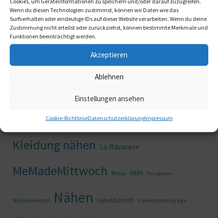
Cookies, um Geräteinformationen zu speichern und/oder darauf zuzugreifen.
folge mir und meinem Blog, ich nehme Dich gerne mit.
Wenn du diesen Technologien zustimmst, können wir Daten wie das
Surfverhalten oder eindeutige IDs auf dieser Website verarbeiten. Wenn du deine
Zustimmung nicht erteilst oder zurückziehst, können bestimmte Merkmale und
Funktionen beeinträchtigt werden.
Deine Miriam
Akzeptieren
Ablehnen
#nähenfürmich
Bara Studio
#wksa
Achtsamkeit
Burda
Einstellungen ansehen
Entschleunigung
Frauenpower
Garten
Elle Puls
FrauenStärken
Cookie-Richtlinie
Datenschutzerklärung
Impressum
kibadoo
Kleid nähen
Gartenglück
gemüsegarten
Kleid
Kleidung nähen
La Bavarese
MeMadeMittwoch
MMM
Mimoi
Nutzgarten
Nähen
nähenfürmich
Nähdeinenstil
nähenistmeinyoga